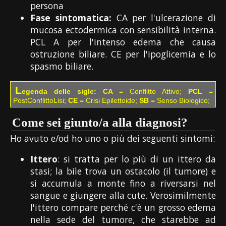
persona
Fase sintomatica:
CA per l'ulcerazione di
mucosa ectodermica con sensibilità interna.
PCL A per l'intenso edema che causa
ostruzione biliare. CE per l'ipoglicemia e lo
spasmo biliare.
L
egenda delle sigle:
CA
= Conflitto Attivo;
PCL
=
PostConflittoLisi;
CE
= Crisi Epilettoide;
SB
= Senso Biologico;
Come sei giunto/a alla diagnosi?
Ho avuto e/od ho uno o più dei seguenti sintomi:
Ittero
: si tratta per lo più di un ittero da
stasi; la bile trova un ostacolo (il tumore) e
si accumula a monte fino a riversarsi nel
sangue e giungere alla cute. Verosimilmente
l'ittero compare perché c'è un grosso edema
nella sede del tumore, che starebbe ad