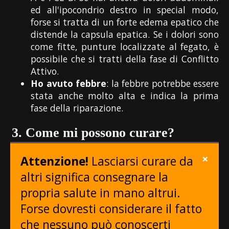
ed all'ipocondrio destro in special modo,
forse si tratta di un forte edema epatico che
distende la capsula epatica. Se i dolori sono
come fitte, punture localizzate al fegato, è
possibile che si tratti della fase di Conflitto
Attivo.
Ho avuto febbre
: la febbre potrebbe essere
stata anche molto alta e indica la prima
fase della riparazione.
3. Come mi possono curare?
×
Attenzione!
Lasciarsi curare da
altri significa consegnare la
propria salute in mano altrui.
Forse dovresti considerare il fatto
che nessuno può conoscerti