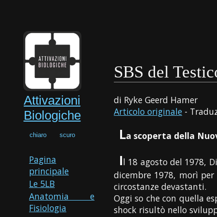
SBS del Testic
Attivazioni
di Ryke Geerd Hamer
Articolo originale
- Traduz
Biologiche
L
a scoperta della Nuov
chiaro
scuro
I
Pagina
l 18 agosto del 1978, Di
principale
dicembre 1978, morì per l
Le 5LB
circostanze devastanti.
Anatomia e
Oggi so che con quella es
Fisiologia
shock risultò nello svilupp