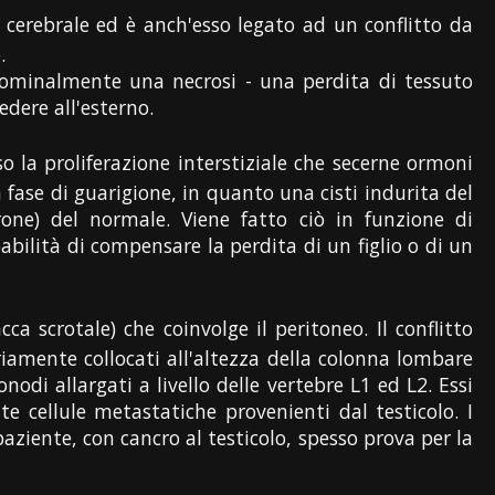
lo cerebrale ed è anch'esso legato ad un conflitto da
.
 nominalmente una necrosi - una perdita di tessuto
edere all'esterno.
so la proliferazione interstiziale che secerne ormoni
la fase di guarigione, in quanto una cisti indurita del
rone) del normale. Viene fatto ciò in funzione di
abilità di compensare la perdita di un figlio o di un
ca scrotale) che coinvolge il peritoneo. Il conflitto
ariamente collocati all'altezza della colonna lombare
nodi allargati a livello delle vertebre L1 ed L2. Essi
 cellule metastatiche provenienti dal testicolo. I
paziente, con cancro al testicolo, spesso prova per la