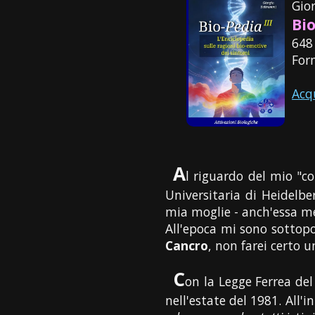
Gio
Bio
648
For
Acq
A
l riguardo del mio "co
Universitaria di Heidelbe
mia moglie - anch'essa med
All'epoca mi sono sottopo
Cancro
, non farei certo u
C
on la Legge Ferrea del
nell'estate del 1981. All'