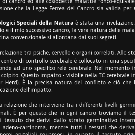
i di cancro ed alle cosiddette malattie "onco-equivalen
usione che la Legge Ferrea del Cancro sia valida per
ogici Speciali della Natura
è stata una rivelazione.
io e il mio successivo cancro, la vera natura delle ma
ina convenzionale si allontana dai suoi segreti.
relazione tra psiche, cervello e organi correlati. Allo
centro di controllo cerebrale è collocato in una specifi
onde ad uno specifico relè cerebrale. Nel momento in c
a colpito. Questo impatto - visibile nella TC cerebrale i
erd). È la precisa natura del conflitto e ciò che l'i
ocazione dell'impatto.
relazione che interviene tra i differenti livelli germi
mali. È per questo che in ogni cancro troviamo il te
 tessuto che derivi dallo strato germinativo intern
adeno-carcinoma, mentre tutti i tessuti che deriva
nomi epiteliali squamosi, in quanto il tessuto origi