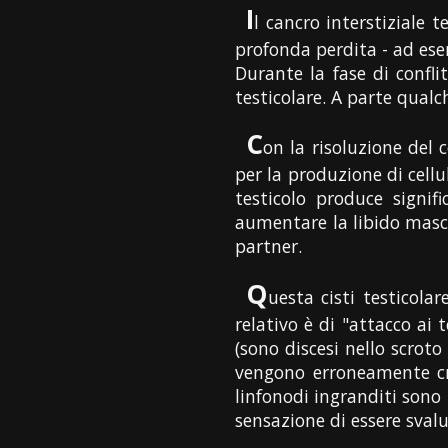
I
l cancro interstiziale 
profonda perdita - ad es
Durante la fase di confl
testicolare. A parte qualch
C
on la risoluzione del 
per la produzione di cellu
testicolo produce signif
aumentare la libido maschi
partner.
Q
uesta cisti testicolare
relativo è di "attacco ai 
(sono discesi nello scroto
vengono erroneamente cre
linfonodi ingranditi sono 
sensazione di essere svalu