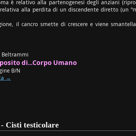
toma è relativo alla partenogenesi degli anziani (ripr
relativa alla perdita di un discendente diretto (un "
gione, il cancro smette di crescere e viene smantell
o Beltrammi
posito di...Corpo Umano
gine B/N
ta →
- Cisti testicolare