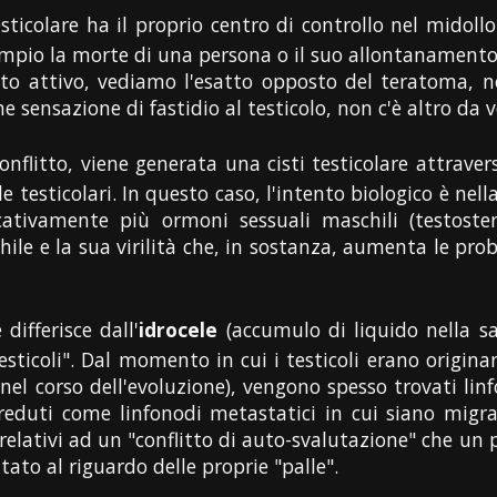
testicolare ha il proprio centro di controllo nel midol
empio la morte di una persona o il suo allontanamento
itto attivo, vediamo l'esatto opposto del teratoma,
e sensazione di fastidio al testicolo, non c'è altro da v
conflitto, viene generata una cisti testicolare attraver
le testicolari. In questo caso, l'intento biologico è nel
icativamente più ormoni sessuali maschili (testoste
le e la sua virilità che, in sostanza, aumenta le prob
 differisce dall'
idrocele
(accumulo di liquido nella sac
testicoli". Dal momento in cui i testicoli erano origin
 nel corso dell'evoluzione), vengono spesso trovati linfo
duti come linfonodi metastatici in cui siano migrate
relativi ad un "conflitto di auto-svalutazione" che un 
tato al riguardo delle proprie "palle".