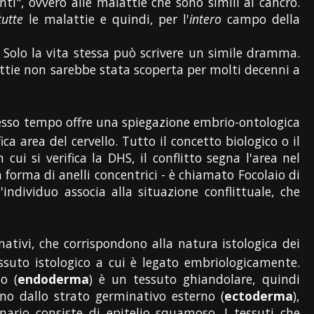
ti", ovvero alle malattie che sono simili al cancro.
tutte
le malattie e quindi, per l'
intero
campo della
 Solo la vita stessa può scrivere un simile dramma.
lattie non sarebbe stata scoperta per molti decenni a
 stesso tempo offre una spiegazione embrio-ontologica
ca area del cervello. Tutto il concetto biologico o il
ui si verifica la DHS, il conflitto segna l'area nel
n forma di anelli concentrici - è chiamato Focolaio di
ndividuo associa alla situazione conflittuale, che
nativi, che corrispondono alla natura istologica dei
ssuto istologico a cui è legato embriologicamente.
o (
endoderma
) è un tessuto ghiandolare, quindi
no dallo strato germinativo esterno (
ectoderma
),
nario consiste di epitelio squamoso. I tessuti che