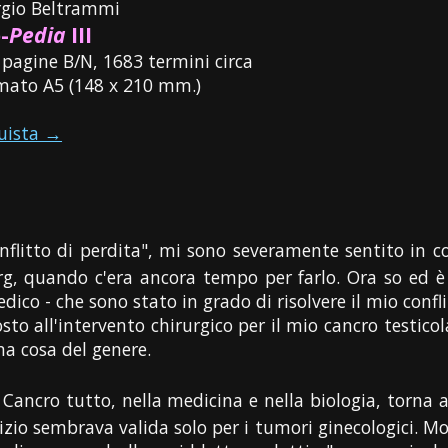
rgio Beltrammi
-
Pedia
III
 pagine B/N, 1683 termini circa
mato A5 (148 x 210 mm.)
uista →
nflitto di perdita", mi sono severamente sentito in co
rg, quando c'era ancora tempo per farlo. Ora so ed è 
ico - che sono stato in grado di risolvere il mio confli
sto all'intervento chirurgico per il mio cancro testico
na cosa del genere.
 Cancro tutto, nella medicina e nella biologia, torna 
inizio sembrava valida solo per i tumori ginecologici. M