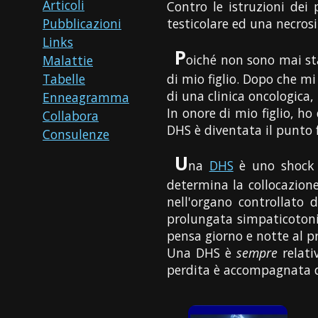
Articoli
Contro le istruzioni dei
Pubblicazioni
testicolare ed una necrosi 
Links
P
oiché non sono mai st
Malattie
di mio figlio. Dopo che mi
Tabelle
di una clinica oncologica, 
Enneagramma
In onore di mio figlio, h
Collabora
DHS è diventata il punto 
Consulenze
U
na
DHS
è uno shock c
determina la collocazion
nell'organo controllato 
prolungata simpaticotonia
pensa giorno e notte al pr
Una DHS è
sempre
relati
perdita è accompagnata d