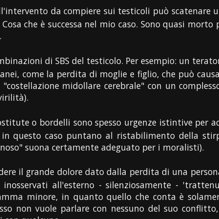
l'intervento da compiere sui testicoli può scatenare un
Cosa che è successa nel mio caso. Sono quasi morto pe
.
mbinazioni di SBS del testicolo. Per esempio: un tera
tanei, come la perdita di moglie e figlio, che può causa
a "costellazione midollare cerebrale" con un comples
rilità).
rostitute o bordelli sono spesso urgenze istintive per 
in questo caso puntano al ristabilimento della sti
noso" suona certamente adeguato per i moralisti).
ndere il grande dolore dato dalla perdita di una perso
inosservati all'esterno - silenziosamente - 'tratten
ramma minore, in quanto quello che conta è solame
o non vuole parlare con nessuno del suo conflitto, 