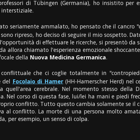
 professori di Tübingen (Germania), ho insistito per 
interstiziale.
ato seriamente ammalato, ho pensato che il cancro "d
 sono ripreso, ho deciso di seguire il mio sospetto. Dat
l'opportunità di effettuare le ricerche, si presentò da s
o da allora chiamato l'esperienza emozionale shoccant
focale della
Nuova Medicina Germanica
.
onflittuale che ci coglie totalmente in "contropiede"
e del
Focolaio di Hamer
(HH-Hamerscher Herd) nel cerv
da quell'area cerebrale. Nel momento stesso della D
. Nel corso di questa fase, lui/lei ha mani e piedi fre
oprio conflitto. Tutto questo cambia solamente se il co
va al conflitto. La morte di una persona molto amat
a, per esempio, un senso di colpa.