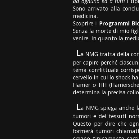
ad ognuno ed a tutti
i tip
Sono arrivato alla concl
medicina.
Scoprire i
Programmi Biol
Senza la morte di mio figl
venire, in quanto la medic
L
a NMG tratta della cor
per capire perché ciascun 
tema conflittuale corrisp
cervello in cui lo shock h
Hamer o HH (Hamerscher H
determina la precisa coll
L
a NMG spiega anche la 
tumori e dei tessuti nor
Questo per dire che ogni
formerà tumori chiamati 
creano tipicamente carci