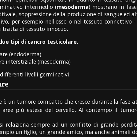
rminativo intermedio (
mesoderma
) mostrano in fase
ttivale, soppressione della produzione di sangue ed al
essivo, per esempio nell'osso o nel tessuto connettiv
i tratta di tessuto innocuo.
due tipi di cancro testicolare
:
lare (endoderma)
are interstiziale (mesoderma)
differenti livelli germinativi.
are
 è un tumore compatto che cresce durante la fase attiv
 aree più estese del cervello. Al contempo il tumor
si relaziona sempre ad un conflitto di grande perdi
mpio un figlio, un grande amico, ma anche animali d