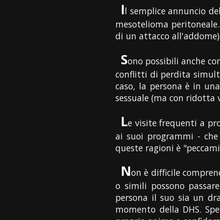
I
l semplice annuncio del
mesotelioma peritoneale. 
di un attacco all'addome)
S
ono possibili anche co
conflitti di perdita simul
caso, la persona è in un
sessuale (ma con ridotta vi
L
e visite frequenti a p
ai suoi programmi - che 
queste ragioni è "peccami
N
on è difficile compre
o simili possono passare 
persona il suo sia un d
momento della DHS. Spess