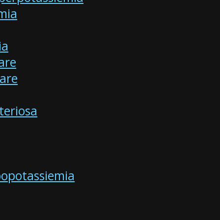
emia
ia
are
tare
teriosa
Ipopotassiemia