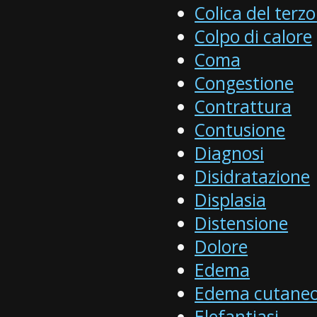
Colica del terz
Colpo di calore
Coma
Congestione
Contrattura
Contusione
Diagnosi
Disidratazione
Displasia
Distensione
Dolore
Edema
Edema cutane
Elefantiasi