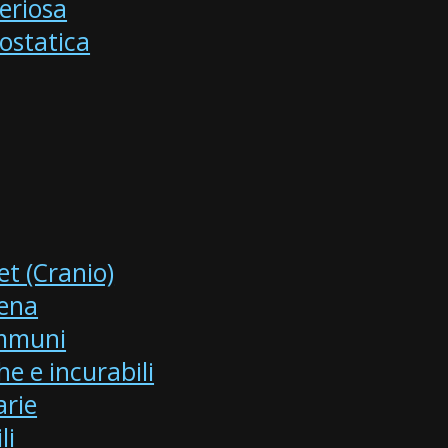
eriosa
ostatica
et (Cranio)
gena
immuni
he e incurabili
arie
li