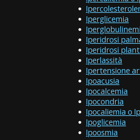
Ipercolesterol
Iperglicemia
Iperglobulinem
Iperidrosi palm
Iperidrosi plan
Iperlassità
Ipertensione ar
Ipoacusia
Ipocalcemia
Ipocondria
Ipocaliemia o 
Ipoglicemia
Ipoosmia