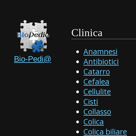
Clinica
Anamnesi
Bio-Pedi@
Antibiotici
Catarro
Cefalea
Cellulite
Cisti
Collasso
Colica
Colica biliare