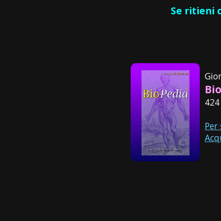
Se ritieni
Gio
Bio
424
Per
Acq