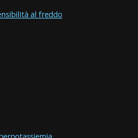
nsibilità al freddo
Iperpotassiemia