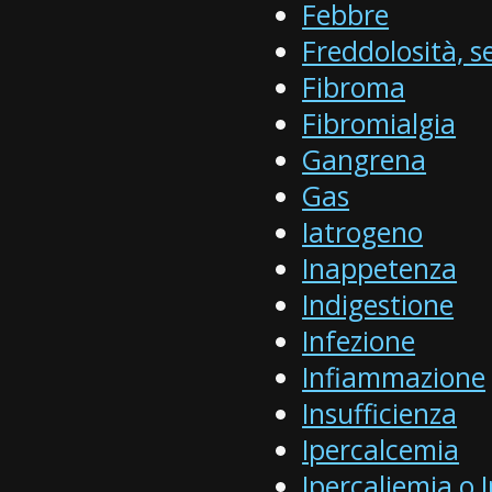
Febbre
Freddolosità, se
Fibroma
Fibromialgia
Gangrena
Gas
Iatrogeno
Inappetenza
Indigestione
Infezione
Infiammazione
Insufficienza
Ipercalcemia
Ipercaliemia o 