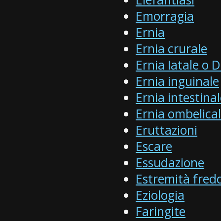
Emorragia
Ernia
Ernia crurale
Ernia Iatale o
Ernia inguinale
Ernia intestina
Ernia ombelica
Eruttazioni
Escare
Essudazione
Estremità fred
Eziologia
Faringite