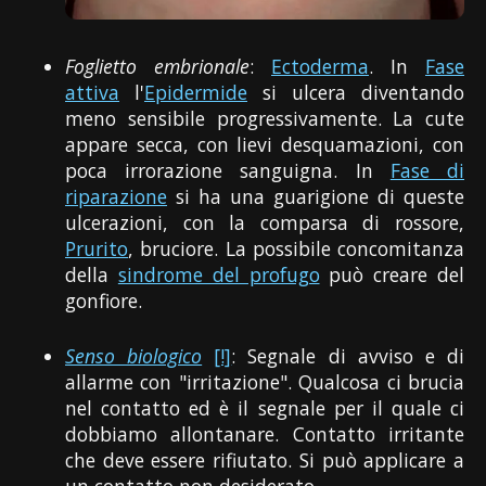
Foglietto embrionale
:
Ectoderma
. In
Fase
attiva
l'
Epidermide
si ulcera diventando
meno sensibile progressivamente. La cute
appare secca, con lievi desquamazioni, con
poca irrorazione sanguigna. In
Fase di
riparazione
si ha una guarigione di queste
ulcerazioni, con la comparsa di rossore,
Prurito
, bruciore. La possibile concomitanza
della
sindrome del profugo
può creare del
gonfiore.
Senso biologico
[!]
: Segnale di avviso e di
allarme con "irritazione". Qualcosa ci brucia
nel contatto ed è il segnale per il quale ci
dobbiamo allontanare. Contatto irritante
che deve essere rifiutato. Si può applicare a
un contatto non desiderato.