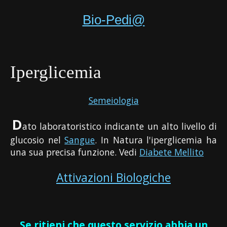
Bio-Pedi@
Iperglicemia
Semeiologia
D
ato laboratoristico indicante un alto livello di
glucosio nel
Sangue
. In Natura l'iperglicemia ha
una sua precisa funzione. Vedi
Diabete Mellito
Attivazioni Biologiche
Se ritieni che questo servizio abbia un