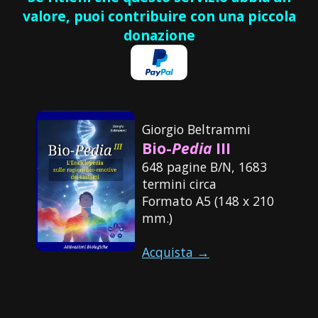
valore, puoi contribuire con una piccola
donazione
Giorgio Beltrammi
Bio-
Pedia
III
648 pagine B/N, 1683
termini circa
Formato A5 (148 x 210
mm.)
Acquista →