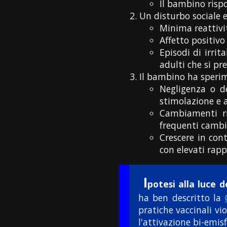
Il bambino ris
Un disturbo sociale 
Minima reattivit
Affetto positivo
Episodi di irrit
adulti che si pr
Il bambino ha sperim
Negligenza o d
stimolazione e a
Cambiamenti ri
frequenti cambi
Crescere in con
con elevati rap
I
potesi alla luce d
ha ben descritto la
pratiche vaccinali vi
l'attivazione bi-emisf