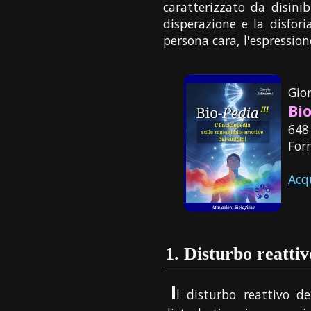
caratterizzato da disini
disperazione e la disfor
persona cara, l'espressio
Gio
Bio
648
For
Acq
1.
Disturbo reattiv
I
l disturbo reattivo 