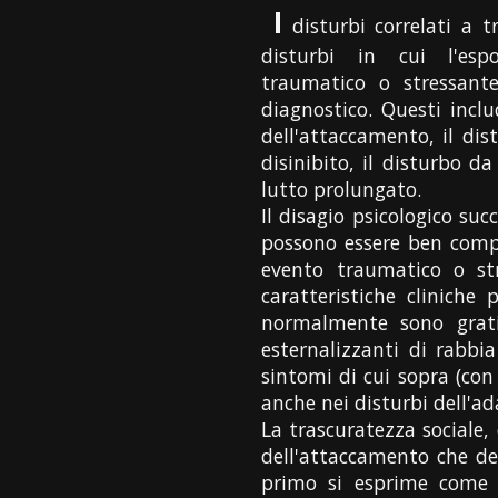
I
disturbi correlati a t
disturbi in cui l'es
traumatico o stressante
diagnostico. Questi inclu
dell'attaccamento, il di
disinibito, il disturbo d
lutto prolungato.
Il disagio psicologico suc
possono essere ben compre
evento traumatico o str
caratteristiche cliniche
normalmente sono gratifi
esternalizzanti di rabbi
sintomi di cui sopra (con
anche nei disturbi dell'a
La trascuratezza sociale,
dell'attaccamento che del
primo si esprime come u