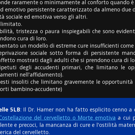
ponde raramente o minimamente al conforto quando è 
ed emotivo persistente caratterizzato da almeno due d
à sociale ed emotiva verso gli altri.
 limitato.
abilità, tristezza o paura inspiegabili che sono evide
endono cura di loro.
entato un modello di estreme cure insufficienti come
eprivazione sociale sotto forma di persistente man
ffetto mostrati dagli adulti che si prendono cura di lo
petuti degli accudenti primari, che limitano le op
amenti nell'affidamento).
testi insoliti che limitano gravemente le opportunità 
porti bambino-accudente)
elle 5LB
: Il Dr. Hamer non ha fatto esplicito cenno a
Costellazione del cervelletto o Morte emotiva
a cui p
olente e precoci, la mancanza di cure e l'ostilità mate
erica del cervelletto.