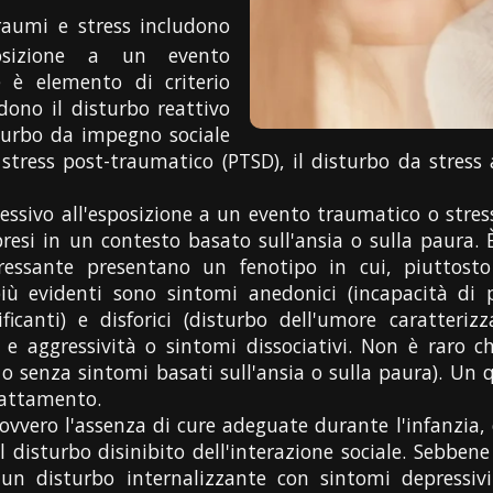
raumi e stress includono
posizione a un evento
 è elemento di criterio
dono il disturbo reattivo
sturbo da impegno sociale
a stress post-traumatico (PTSD), il disturbo da stress
cessivo all'esposizione a un evento traumatico o stress
si in un contesto basato sull'ansia o sulla paura. È
essante presentano un fenotipo in cui, piuttosto 
 più evidenti sono sintomi anedonici (incapacità di 
canti) e disforici (disturbo dell'umore caratterizz
a e aggressività o sintomi dissociativi. Non è raro 
 o senza sintomi basati sull'ansia o sulla paura). Un
dattamento.
 ovvero l'assenza di cure adeguate durante l'infanzia, 
 disturbo disinibito dell'interazione sociale. Sebben
n disturbo internalizzante con sintomi depressiv