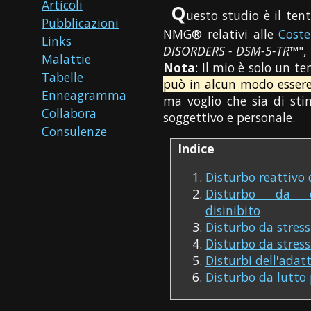
Articoli
Q
uesto studio è il ten
Pubblicazioni
NMG® relativi alle
Coste
Links
DISORDERS - DSM-5-TR™
",
Malattie
Nota
: Il mio è solo un t
Tabelle
può in alcun modo essere
Enneagramma
ma voglio che sia di stim
Collabora
soggettivo e personale.
Consulenze
Indice
Disturbo reattivo
Disturbo da co
disinibito
Disturbo da stres
Disturbo da stres
Disturbi dell'ada
Disturbo da lutto