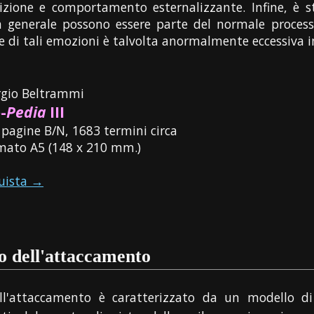
bizione e comportamento esternalizzante. Infine, è s
ia generale possono essere parte del normale proces
ne di tali emozioni è talvolta anormalmente eccessiva i
rgio Beltrammi
-
Pedia
III
 pagine B/N, 1683 termini circa
mato A5 (148 x 210 mm.)
uista →
o dell'attaccamento
dell'attaccamento è caratterizzato da un modello