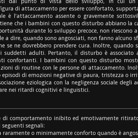
iati dal punto di vista dello sviluppo, in cui 
igura di attaccamento per essere confortato, supporta
iale è l'attaccamento assente o gravemente sottosvi
ritiene che i bambini con questo disturbo abbiano la c
pportunità durante lo sviluppo precoce, non riescono 
ale a dire, quando sono angosciati, non fanno alcuno 
che se ne dovrebbero prendere cura. Inoltre, quand
ei suddetti adulti. Pertanto, il disturbo è associato a
ti confortanti. I bambini con questo disturbo mostr
azioni di routine con le persone di attaccamento. Inolt
isodi di emozioni negative di paura, tristezza o irrit
iazione eziologica con la negligenza sociale degli adu
re nei ritardi cognitivi e linguistici.
 di comportamento inibito ed emotivamente ritirato n
 seguenti segnali:
ca raramente o minimamente conforto quando è angos