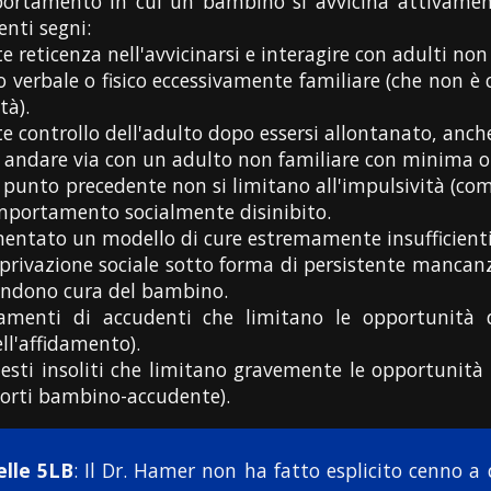
rtamento in cui un bambino si avvicina attivamente
nti segni:
e reticenza nell'avvicinarsi e interagire con adulti non 
erbale o fisico eccessivamente familiare (che non è co
tà).
e controllo dell'adulto dopo essersi allontanato, anche
d andare via con un adulto non familiare con minima o
punto precedente non si limitano all'impulsività (come 
portamento socialmente disinibito.
entato un modello di cure estremamente insufficienti
privazione sociale sotto forma di persistente mancanza
rendono cura del bambino.
amenti di accudenti che limitano le opportunità d
l'affidamento).
testi insoliti che limitano gravemente le opportunità 
porti bambino-accudente).
elle 5LB
: Il Dr. Hamer non ha fatto esplicito cenno a