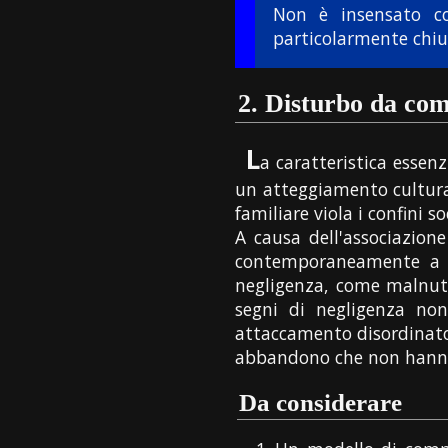
Non è insensato co
particolarmente chiu
2.
Disturbo da com
L
a caratteristica esse
un atteggiamento cultur
familiare viola i confini so
A causa dell'associazione
contemporaneamente a rit
negligenza, come malnutri
segni di negligenza non
attaccamento disordinato.
abbandono che non hanno l
Da considerare