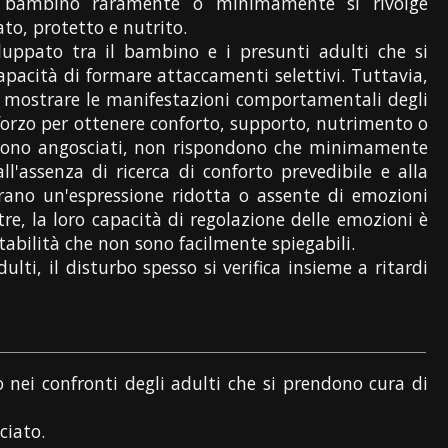
un bambino raramente o minimamente si rivolge
to, protetto e nutrito.
luppato tra il bambino e i presunti adulti che si
apacità di formare attaccamenti selettivi. Tuttavia,
a mostrare le manifestazioni comportamentali degli
sforzo per ottenere conforto, supporto, nutrimento o
o sono angosciati, non rispondono che minimamente
ll'assenza di ricerca di conforto prevedibile e alla
ano un'espressione ridotta o assente di emozioni
re, la loro capacità di regolazione delle emozioni è
abilità che non sono facilmente spiegabili.
lti, il disturbo spesso si verifica insieme a ritardi
ei confronti degli adulti che si prendono cura di
ciato.