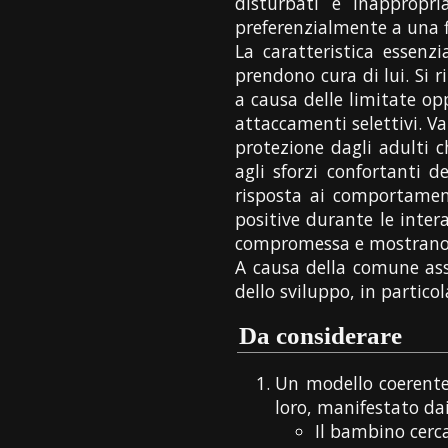
disturbati e inappropr
preferenzialmente a una f
La caratteristica essenz
prendono cura di lui. Si 
a causa delle limitate o
attaccamenti selettivi. V
protezione dagli adulti 
agli sforzi confortanti d
risposta ai comportamen
positive durante le inter
compromessa e mostrano ep
A causa della comune assoc
dello sviluppo, in particola
Da considerare
Un modello coerente
loro, manifestato dai
Il bambino cer