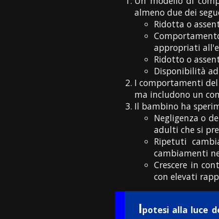
Un modello di compo
almeno due dei segue
Ridotta o assent
Comportamento v
appropriati all'e
Ridotto o assent
Disponibilità a
I comportamenti del 
ma includono un com
Il bambino ha sperim
Negligenza o de
adulti che si p
Ripetuti cambi
cambiamenti nel
Crescere in con
con elevati rap
I
potesi alla luce d