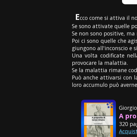
E
cco come si attiva il n
Se sono attivate quelle p
Se non sono positive, ma
Poi ci sono quelle che ag
giungono all'inconscio e si
Una volta codificate nel
provocare la malattia.
Se la malattia rimane codi
Può anche attivarsi con la
loro accumulo può averne
Giorgi
A pro
320 pa
Acquis