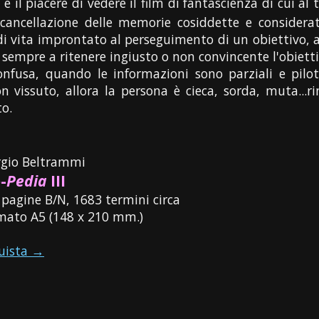
e il piacere di vedere il film di fantascienza di cui a
ancellazione delle memorie cosiddette e considerat
di vita improntato al perseguimento di un obiettivo, 
 sempre a ritenere ingiusto o non convincente l'obietti
fusa, quando le informazioni sono parziali e pilo
 vissuto, allora la persona è cieca, sorda, muta...ri
o.
rgio Beltrammi
-
Pedia
III
 pagine B/N, 1683 termini circa
mato A5 (148 x 210 mm.)
uista →