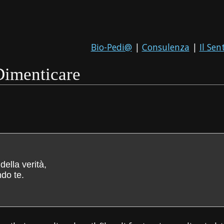
Bio-Pedi@
|
Consulenza
|
Il Sen
imenticare
della verità,
ndo te.