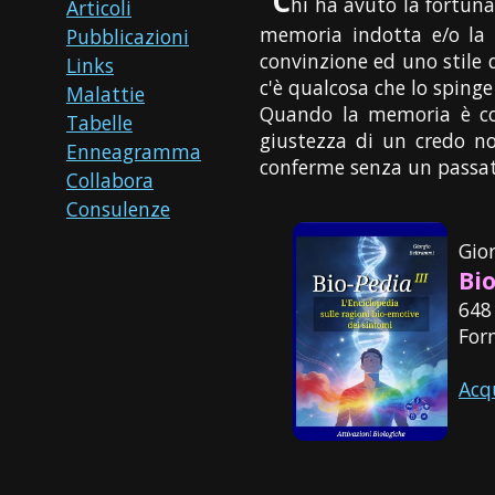
C
hi ha avuto la fortuna 
Articoli
memoria indotta e/o la c
Pubblicazioni
convinzione ed uno stile 
Links
c'è qualcosa che lo spinge
Malattie
Quando la memoria è con
Tabelle
giustezza di un credo non
Enneagramma
conferme senza un passat
Collabora
Consulenze
Gio
Bio
648
For
Acq