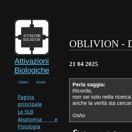
OBLIVION - D
Attivazioni
21 04 2025
Biologiche
chiaro
scuro
Perla saggia:
Ricorda,
Pagina
non sei solo nella ricerca 
anche la verità sta cerca
principale
Le 5LB
Osho
Anatomia e
Fisiologia