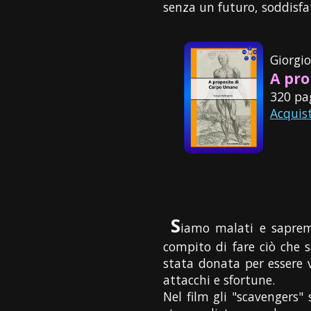
senza un futuro, soddisfa
Giorgi
A pro
320 pa
Acquis
S
iamo malati e saprem
compito di fare ciò che 
stata donata per essere v
attacchi e sfortune.
Nel film gli "scavengers"