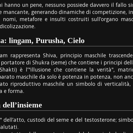
i hanno un pene, nessuno possiede davvero il fallo si
e mancante, generando dinamiche di competizione, inv
 nomi, metafore e insulti costruiti sull’organo masch
idicolizzazione.
a: lingam, Purusha, Cielo
ngam rappresenta Shiva, principio maschile trascende
, portatore di Shukra (seme) che contiene i principi dell
Shakti) è l’"illusione che contiene la verità", matr
parato maschile da solo è potenza in potenza, non an
ato riproduttivo maschile un simbolo di verticalità, 
a e forma.
a dell’insieme
" dell’atto, custodi del seme e del testosterone; simbolo
valutati.