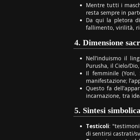
Mentre tutti i masch
resta sempre in part
Da qui la pletora di
fallimento, virilità, r
4.
Dimensione sacr
Nell’induismo il li
Purusha, il Cielo/Dio
Il femminile (Yoni, 
manifestazione; l’ap
Questo fa dell’appar
incarnazione, tra ide
5.
Sintesi simbolic
Testicoli
: "testimoni
di sentirsi castrati/s