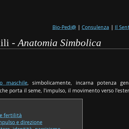
Bio-Pedi@
|
Consulenza
|
Il Sen
ili -
Anatomia Simbolica
vo maschile
, simbolicamente, incarna potenza gene
 che porta il seme, l’impulso, il movimento verso l’este
 fertilità
mpulso e direzione
otere, identità, narcisismo