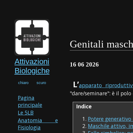
Genitali masch
Attivazioni
16 06 2026
Biologiche
L’
chiaro
scuro
apparato riprodutti
"dare/seminare": è il polo
Pagina
principale
Indice
Le 5LB
Potere generativo e
Anatomia e
Maschile attivo, i
Fisiologia
Fallo simbolico: p