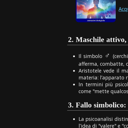
Acq
2.
Maschile attivo,
♂
Il simbolo
(cerchi
afferma, combatte, 
Aristotele vede il 
materia: l’apparato 
In termini più psico
come "mette qualcosa 
3.
Fallo simbolico:
La psicoanalisi distin
l’idea di "valere" e "c