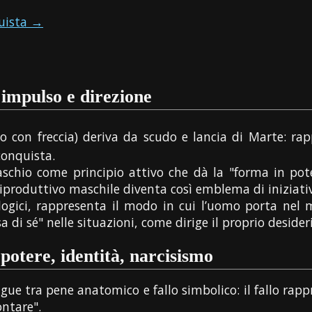
uista →
 impulso e direzione
o con freccia) deriva da scudo e lancia di Marte: ra
conquista.
maschio come principio attivo che dà la "forma in po
riproduttivo maschile diventa così emblema di iniziati
logici, rappresenta il modo in cui l’uomo porta nel 
di sé" nelle situazioni, come dirige il proprio desideri
 potere, identità, narcisismo
gue tra pene anatomico e fallo simbolico: il fallo rappre
ontare".