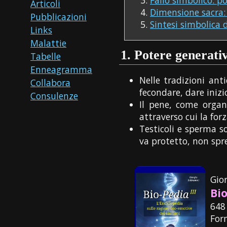
Articoli
Dimensione sacra:
Pubblicazioni
Sintesi simbolica 
Links
Malattie
1.
Potere generativo
Tabelle
Enneagramma
Nelle tradizioni ant
Collabora
fecondare, dare inizi
Consulenze
Il pene, come organ
attraverso cui la for
Testicoli e sperma so
va protetto, non spr
Gio
Bio
648
For