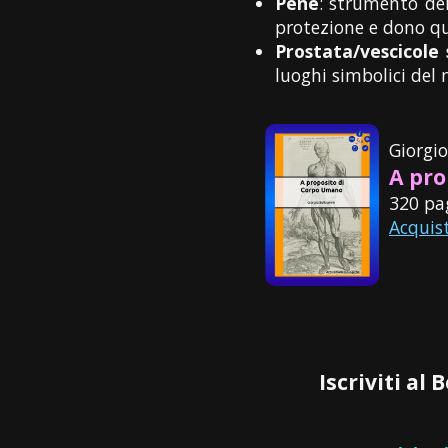
Pene
: strumento del
protezione e dono qua
Prostata/vescicole 
luoghi simbolici del 
Giorgi
A pro
320 pa
Acquis
Iscriviti al 