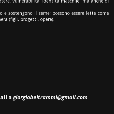
otere, vulnerabilità, identità maschile, ma anche di
lano e sostengono il seme; possono essere lette come
a (figli, progetti, opere).
mail a
giorgiobeltrammi@gmail.com