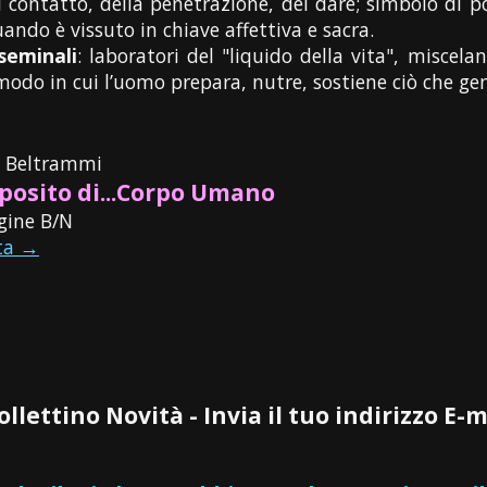
 contatto, della penetrazione, del dare; simbolo di p
ndo è vissuto in chiave affettiva e sacra.
seminali
: laboratori del "liquido della vita", misce
modo in cui l’uomo prepara, nutre, sostiene ciò che gener
o Beltrammi
posito di...Corpo Umano
gine B/N
ta →
Bollettino Novità - Invia il tuo indirizzo E-