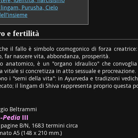
 lingam, Purusha, Cielo
dell’insieme
 e fertilità
iche il fallo è simbolo cosmogonico di forza creatric
o, far nascere vita, abbondanza, prosperità.
o anatomico, è un "organo idraulico" che convoglia
za vitale si concretizza in atto sessuale e procreazione.
no i "semi della vita": in Ayurveda e tradizioni vedich
ecato; il lingam di Shiva rappresenta proprio questa p
rgio Beltrammi
-
Pedia
III
 pagine B/N, 1683 termini circa
mato A5 (148 x 210 mm.)