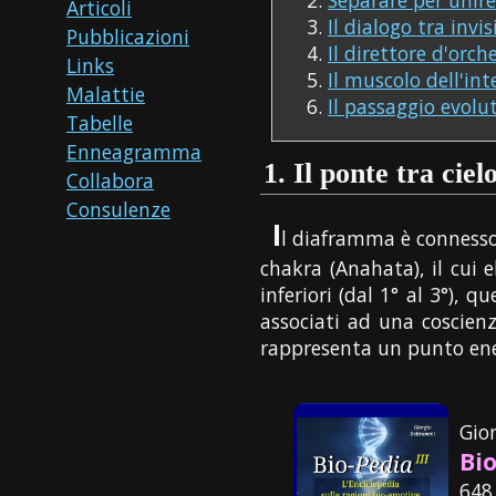
Articoli
Il dialogo tra invisi
Pubblicazioni
Il direttore d'orch
Links
Il muscolo dell'in
Malattie
Il passaggio evolu
Tabelle
Enneagramma
1.
Il ponte tra ciel
Collabora
Consulenze
I
l diaframma è connesso 
chakra (Anahata), il cui
inferiori (dal 1° al 3°), 
associati ad una coscien
rappresenta un punto ene
Gio
Bio
648