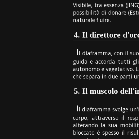
Visibile, tra essenza (JIN
possibilità di donare (Es
naturale fluire.
4.
Il direttore d'o
I
l diaframma, con il suo
guida e accorda tutti g
autonomo e vegetativo. L
che separa in due parti u
5.
Il muscolo dell'
I
l diaframma svolge un'i
corpo, attraverso il re
alterando la sua mobili
bloccato è spesso il risu