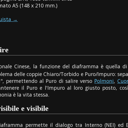
mato A5 (148 x 210 mm.)
uista →
ire
onale Cinese, la funzione del diaframma è quella di s
blema delle coppie Chiaro/Torbido e Puro/Impuro: sepa
i", permettendo al Puro di salire verso
Polmoni
,
Cuo
antenere il Puro e l'Impuro al loro giusto posto, cos
monia è la vita stessa.
isibile e visibile
 diaframma permette il dialogo tra Interno (NEI) ed Es