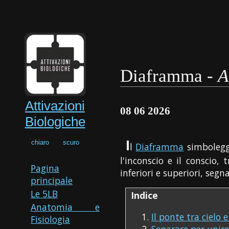
Diaframma -
A
Attivazioni
08 06 2026
Biologiche
I
chiaro
scuro
l
Diaframma
simboleggi
l'inconscio e il conscio, 
Pagina
inferiori e superiori, se
principale
Le 5LB
Indice
Anatomia e
Il ponte tra cielo e
Fisiologia
Separare per unir