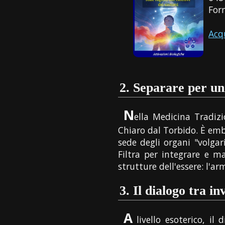
For
Acq
2.
Separare per un
N
ella Medicina Tradizi
Chiaro dal Torbido. È em
sede degli organi "volgar
Filtra per integrare e m
strutture dell'essere: l'ar
3.
Il dialogo tra inv
A
livello esoterico, il