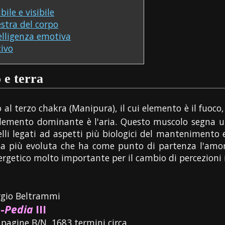
bile e visibile
estra del corpo
telligenza emotiva
tivo
o e terra
al terzo chakra (Manipura), il cui elemento è il fuoc
 elemento dominante è l'aria. Questo muscolo segna u
quelli legati ad aspetti più biologici del mantenimento e
za più evoluta che ha come punto di partenza l'amore 
rgetico molto importante per il cambio di percezioni
rgio Beltrammi
-
Pedia
III
 pagine B/N, 1683 termini circa