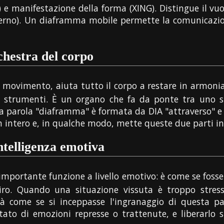
G) e manifestazione della forma (XING). Distingue il vuo
terno). Un diaframma mobile permette la comunicazion
rchestra del corpo
 movimento, aiuta tutto il corpo a restare in armonia
li strumenti. È un organo che fa da ponte tra uno 
a parola "diaframma" è formata da DIA "attraverso" e 
n intero e, in qualche modo, mette queste due parti in 
intelligenza emotiva
mportante funzione a livello emotivo: è come se fosse 
spiro. Quando una situazione vissuta è troppo stre
tà come se si inceppasse l'ingranaggio di questa p
ltato di emozioni represse o trattenute, e liberarlo