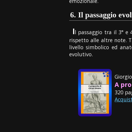
emozionale.
6.
Il passaggio evo
I
l passaggio tra il 3° e
rispetto alle altre note.
livello simbolico ed a
evolutivo.
Giorgi
A pro
320 pa
Acquis