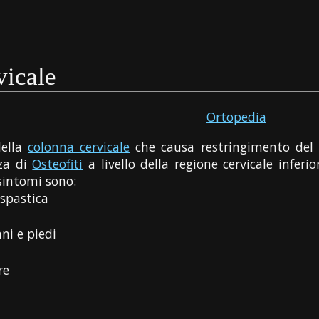
vicale
Ortopedia
ella
colonna cervicale
che causa restringimento del c
za di
Osteofiti
a livello della regione cervicale inferi
 sintomi sono:
 spastica
ni e piedi
re