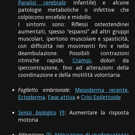
Paralisi cerebrale
infantile) e alcune
patologie metaboliche o infettive che
colpiscono encefalo e midollo.
I sintomi sono: Riflessi osteotendinei
aumentati, spesso “espansi” ad altri gruppi
muscolari, ipertono muscolare e spasticità,
con difficoltà nei movimenti fini e nella
deambulazione. Possibili contrazioni
ritmiche rapide,
Crampi
, dolori da
ipercontrazione, fino ad alterazioni della
coordinazione e della motilità volontaria.
Foglietto embrionale
:
Mesoderma recente
,
Ectoderma
.
Fase attiva
e
Crisi Epilettoide
Senso biologico
[!]
: Aumentare la risposta
motoria
Attivazione
[!]
:
Attivazione di inadeguatezza