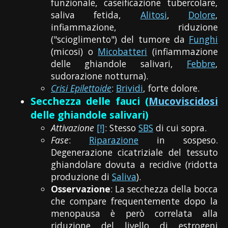
funzionale, caseificazione tubercolare,
saliva fetida,
Alitosi
,
Dolore
,
infiammazione, riduzione
("scioglimento") del tumore da
Funghi
(micosi) o
Micobatteri
(infiammazione
delle ghiandole salivari,
Febbre
,
sudorazione notturna).
Crisi Epilettoide
:
Brividi
, forte dolore.
Secchezza delle fauci (
Mucoviscidosi
delle ghiandole salivari)
Attivazione
[!]
: Stesso
SBS
di cui sopra.
Fase
:
Riparazione
in sospeso.
Degenerazione cicatriziale del tessuto
ghiandolare dovuta a recidive (ridotta
produzione di
Saliva
).
Osservazione
: La secchezza della bocca
che compare frequentemente dopo la
menopausa è però correlata alla
riduzione del livello di estrogeni