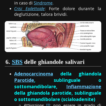
in caso di
Sindrome
.
Crisi Epilettoide
: Forte dolore durante la
deglutizione, talora brividi.
6.
SBS
delle ghiandole salivari
Adenocarcinoma
della ghiandola
Parotide
, sublinguale o
sottomandibolare,
Infiammazione
della ghiandola parotide, sublinguale
o sottomandibolare (scialoadenite)
Attivazione
[!]
: non essere in grado di