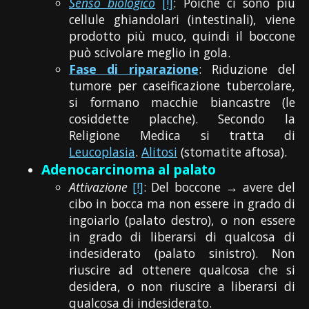
Senso biologico
[!]
: Poiché ci sono più
cellule ghiandolari (intestinali), viene
prodotto più muco, quindi il boccone
può scivolare meglio in gola.
Fase di riparazione
: Riduzione del
tumore per caseificazione tubercolare,
si formano macchie biancastre (le
cosiddette placche). Secondo la
Religione Medica si tratta di
Leucoplasia
.
Alitosi
(stomatite aftosa).
Adenocarcinoma al palato
Attivazione
[!]
: Del boccone → avere del
cibo in bocca ma non essere in grado di
ingoiarlo (palato destro), o non essere
in grado di liberarsi di qualcosa di
indesiderato (palato sinistro). Non
riuscire ad ottenere qualcosa che si
desidera, o non riuscire a liberarsi di
qualcosa di indesiderato.