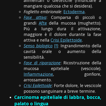
alimentari o dietetiche (rinunciare a
mangiare qualcosa che si desidera).
Foglietto embrionale
:
Ectoderma
.
Fase attiva
: Comparsa di piccoli o
grandi
Afte
della mucosa (mughetto).
Più a lungo dura il attivazione,
maggiore è il dolore durante la fase
attiva e nella
Crisi Epilettoide
.
Senso biologico
[!]
: Ingrandimento della
cavità orale o aumento della
sensibilità.
Fase di riparazione
: Ricostruzione della
mucosa epiteliale (vescicole).
Infiammazione
, gonfiore,
arrossamento.
Crisi Epilettoide
: Forte dolore, le vescicole
possono sanguinare a breve termine.
Carcinoma epiteliale di labbra, bocca,
palato o lingua