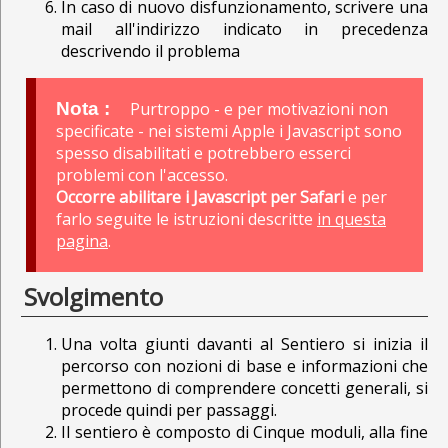
In caso di nuovo disfunzionamento, scrivere una
mail all'indirizzo indicato in precedenza
descrivendo il problema
Purtroppo - e per motivazioni non
specificate - nei sistemi Apple i Javascript sono
spesso disabilitati e potrebbero esserci
problemi con l'accesso.
Occorre abilitare i Javascript per Safari
e per
farlo seguite le istruzioni descritte
in questa
pagina
.
Svolgimento
Una volta giunti davanti al Sentiero si inizia il
percorso con nozioni di base e informazioni che
permettono di comprendere concetti generali, si
procede quindi per passaggi.
Il sentiero è composto di Cinque moduli, alla fine