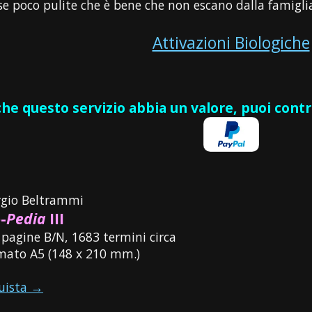
ose poco pulite che è bene che non escano dalla famigli
Attivazioni Biologiche
 che questo servizio abbia un valore, puoi cont
rgio Beltrammi
-
Pedia
III
 pagine B/N, 1683 termini circa
mato A5 (148 x 210 mm.)
uista →