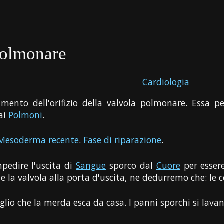
polmonare
Cardiologia
gimento dell'orifizio della valvola polmonare. Essa 
 ai
Polmoni
.
Mesoderma recente
.
Fase di riparazione
.
mpedire l'uscita di
Sangue
sporco dal
Cuore
per essere 
e la valvola alla porta d'uscita, ne dedurremo che: le
glio che la merda esca da casa. I panni sporchi si lavan