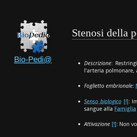
Stenosi della 
Bio-Pedi@
Descrizione
: Restrin
l'arteria polmonare,
Foglietto embrionale
:
Senso biologico
[!]
: I
sangue alla
Famiglia
Attivazione
[!]
: Non vo