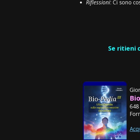
Riflessioni
: Ci sono c
Se ritieni
Gio
Bio
648
For
Acq