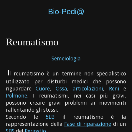
Bio-Pedi@
Reumatismo
Semeiologia
I
l reumatismo è un termine non specialistico
utilizzato per disturbi medici che possono
riguardare
Cuore
,
Ossa
,
articolazioni
,
Reni
e
Polmone
. I reumatismi, nei casi più gravi,
possono creare gravi problemi ai movimenti
rallentando gli stessi.
Secondo le
5LB
il reumatismo è la
rappresentazione della
Fase di riparazione
di un
SBS
del
Periostio
.