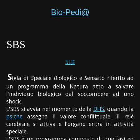
Bio-Pedi@
SBS
5LB
S
igla di
S
peciale
B
iologico e
S
ensato riferito ad
un programma della Natura atto a salvare
l'individuo biologico dal soccombere ad uno
shock.
L'SBS si avvia nel momento della
DHS
, quando la
psiche
assegna il valore conflittuale, il relè
cerebrale si attiva e l'organo entra in attività
speciale.
L'SBS è un programma composto di due fasi ed