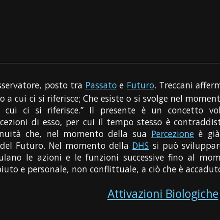
sservatore, posto tra
Passato
e
Futuro
. Treccani affer
 o a cui ci si riferisce; Che esiste o si svolge nel momen
ui ci si riferisce.” Il presente è un concetto v
cezioni di esso, per cui il tempo stesso è contraddis
tinuità che, nel momento della sua
Percezione
è già
 del Futuro. Nel momento della
DHS
si può sviluppare
lano le azioni e le funzioni successive fino al mome
iuto e personale, non conflittuale, a ciò che è accadut
Attivazioni Biologiche