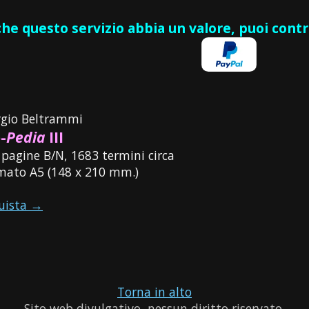
 che questo servizio abbia un valore, puoi cont
rgio Beltrammi
-
Pedia
III
 pagine B/N, 1683 termini circa
mato A5 (148 x 210 mm.)
uista →
Torna in alto
Sito web divulgativo, nessun diritto riservato.