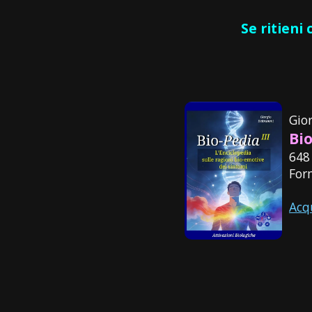
Se ritieni
Gio
Bio
648
For
Acq