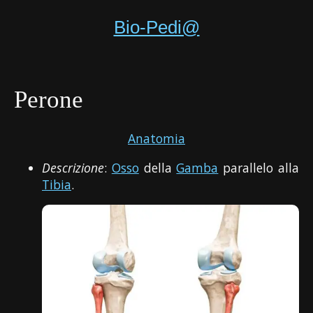
Bio-Pedi@
Perone
Anatomia
Descrizione
:
Osso
della
Gamba
parallelo alla
Tibia
.