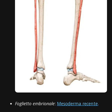
Foglietto embrionale
:
Mesoderma recente
.