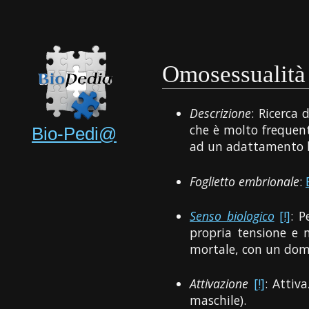
Omosessualità
Descrizione
: Ricerca 
che è molto frequent
Bio-Pedi@
ad un adattamento bio
Foglietto embrionale
:
Senso biologico
[!]
: P
propria tensione e n
mortale, con un domin
Attivazione
[!]
: Attiv
maschile).