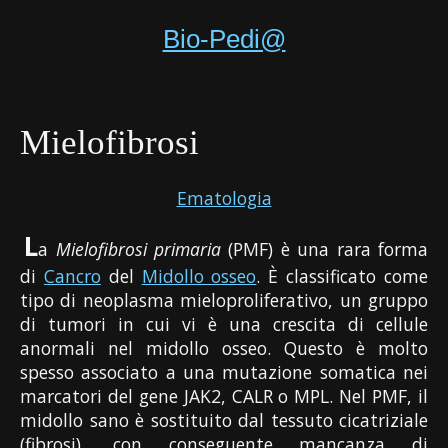
Bio-Pedi@
Mielofibrosi
Ematologia
L
a
Mielofibrosi primaria
(PMF) è una rara forma
di
Cancro
del
Midollo osseo
. È classificato come
tipo di neoplasma mieloproliferativo, un gruppo
di tumori in cui vi è una crescita di cellule
anormali nel midollo osseo. Questo è molto
spesso associato a una mutazione somatica nei
marcatori del gene JAK2, CALR o MPL. Nel PMF, il
midollo sano è sostituito dal tessuto cicatriziale
(fibrosi), con conseguente mancanza di