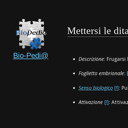
Mettersi le dit
Bio-Pedi@
Descrizione
: Frugarsi
Foglietto embrionale
:
Senso biologico
[!]
: Pu
Attivazione
[!]
: Attiva