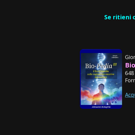
Se ritieni
Gio
Bio
648
For
Acq