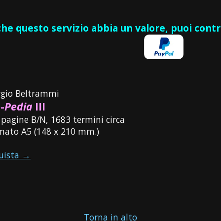
 che questo servizio abbia un valore, puoi cont
rgio Beltrammi
-
Pedia
III
 pagine B/N, 1683 termini circa
mato A5 (148 x 210 mm.)
uista →
Torna in alto