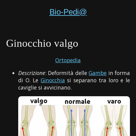
Bio-Pedi@
Ginocchio valgo
Ortopedia
Descrizione
: Deformità delle
Gambe
in forma
di O. Le
Ginocchia
si separano tra loro e le
caviglie si avvicinano.