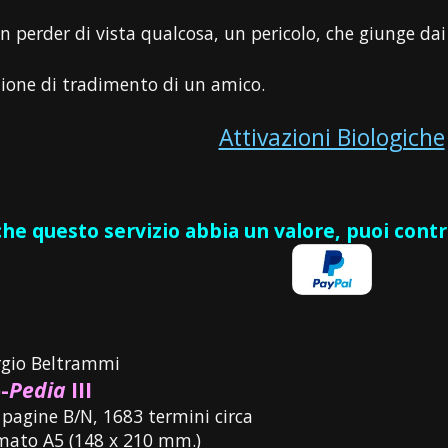
n perder di vista qualcosa, un pericolo, che giunge dai l
zione di tradimento di un amico.
Attivazioni Biologiche
 che questo servizio abbia un valore, puoi cont
rgio Beltrammi
-
Pedia
III
 pagine B/N, 1683 termini circa
mato A5 (148 x 210 mm.)