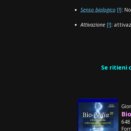
Senso biologico
[!]
: No
Attivazione
[!]
: attiva
Se ritieni
Gio
Bio
648
For