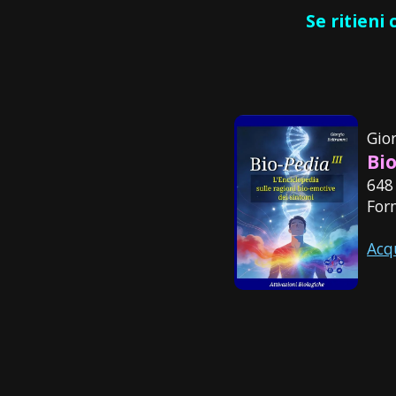
Se ritieni
Gio
Bio
648
For
Acq