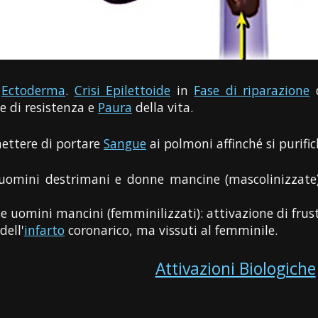
:
Ectoderma
.
Crisi Epilettoide
in
Fase di riparazione
d
ne di resistenza e
Paura
della vita.
mettere di portare
Sangue
ai polmoni affinché si purifichi
 uomini destrimani e donne mancine (mascolinizzate)
e uomini mancini (femminilizzati): attivazione di frus
dell'
infarto
coronarico, ma vissuti al femminile.
Attivazioni Biologiche