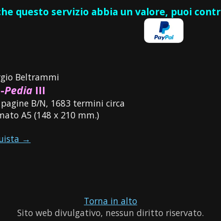
 che questo servizio abbia un valore, puoi cont
rgio Beltrammi
-
Pedia
III
 pagine B/N, 1683 termini circa
mato A5 (148 x 210 mm.)
uista →
Torna in alto
Sito web divulgativo, nessun diritto riservato.