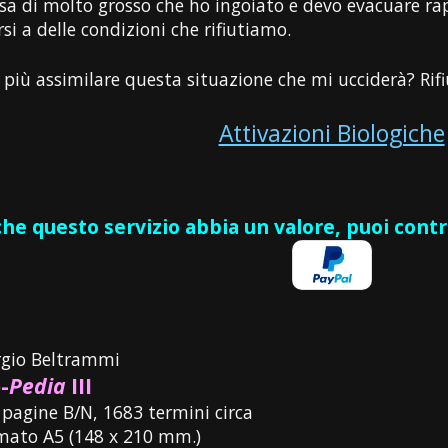
osa di molto grosso che ho ingoiato e devo evacuare r
rsi a delle condizioni che rifiutiamo.
 più assimilare questa situazione che mi ucciderà? Ri
Attivazioni Biologiche
 che questo servizio abbia un valore, puoi cont
rgio Beltrammi
-
Pedia
III
 pagine B/N, 1683 termini circa
mato A5 (148 x 210 mm.)