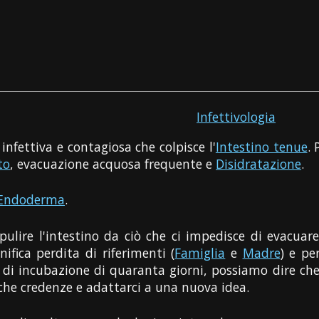
Infettivologia
infettiva e contagiosa che colpisce l'
Intestino tenue
.
to
, evacuazione acquosa frequente e
Disidratazione
.
Endoderma
.
ipulire l'intestino da ciò che ci impedisce di evacuar
ifica perdita di riferimenti (
Famiglia
e
Madre
) e pe
 di incubazione di quaranta giorni, possiamo dire ch
he credenze e adattarci a una nuova idea.