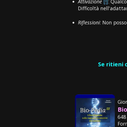
Attivazione
[!]
: Qualc
Difficoltà nell'adatta
Riflessioni
: Non posso
Se ritieni
Gio
Bio
648
For