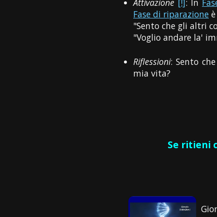
Attivazione
[!]
: In
Fas
Fase di riparazione
è 
"Sento che gli altri 
"Voglio andare la' i
Riflessioni
: Sento che
mia vita?
Se ritieni
Gio