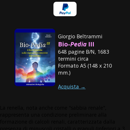
Giorgio Beltrammi
Bio-
Pedia
III
648 pagine B/N, 1683
termini circa
Formato A5 (148 x 210
mm.)
Acquista →
La renella, nota anche come "sabbia renale",
rappresenta una condizione preliminare alla
formazione di calcoli renali, caratterizzata dalla
presenza di minuscoli cristalli o granuli (inferiori a 3