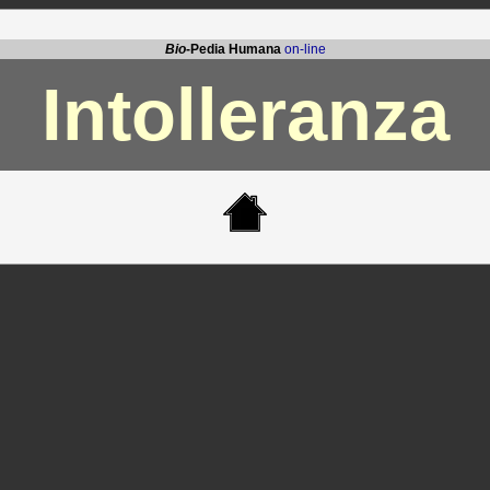
Bio
-Pedia Humana
on-line
Intolleranza